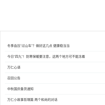
冬季血压“过山车”？做好这几点 健康稳当当
今日“四九”！防寒保暖要注意，这两个地方可不能冻着
万仁心语
召回公告
中秋国庆备货通知
万仁小故事哲理篇 两个和尚的对话