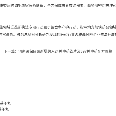
康委及时调配国家医药储备，全力保障患者救治需要。商务部密切关注
生领域反垄断执法专项行动和价监竞争守护行动，指导地方加快药品领
异常高价。税务总局对分析研判发现的医药行业涉税高风险企业依法开展
下一篇：
河南医保目录新增纳入24种中药饮片及397种中药配方颗粒
茯苓丸