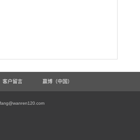
客户留言
赢博（中国）
ang@wanren120.com