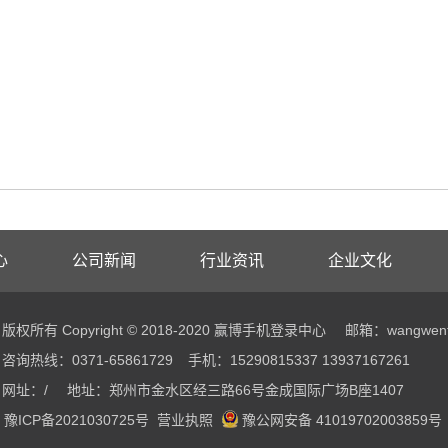
心
公司新闻
行业资讯
企业文化
版权所有 Copyright © 2018-2020 赢博手机登录中心
邮箱：wangwenf
咨询热线：0371-65861729
手机：15290815337 13937167261
网址：/
地址：郑州市金水区经三路66号金成国际广场B座1407
豫ICP备2021030725号
营业执照
豫公网安备 41019702003859号