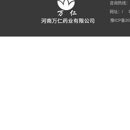
咨询热线：03
网址：/
豫ICP备20
星空体育平台官方网站
fh体育平台(中国)集团
新利官方注册
易游中
FH体育
万象城手机在线官网