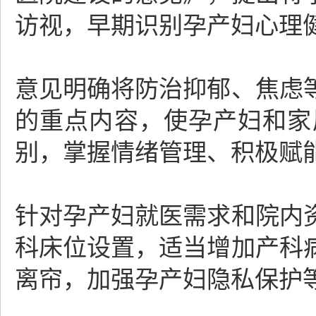
访视，早期识别孕产妇心理
意见明确将防治抑郁、焦虑
的重点内容，使孕产妇和家
别，掌握情绪管理、积极赋
针对孕产妇就医需求和院内
科床位设置，适当增加产科
离帘，加强孕产妇隐私保护