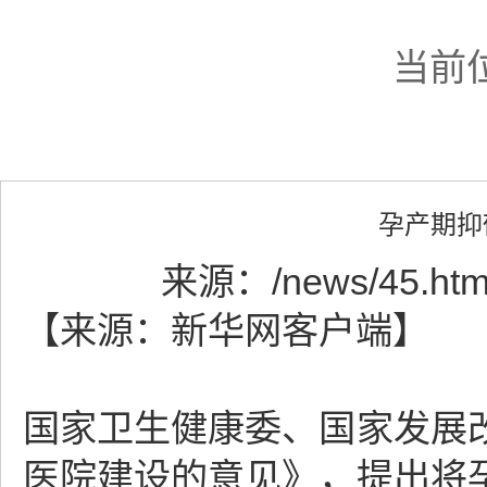
当前
孕产期抑
来源：
/news/45.htm
【来源：新华网客户端】
国家卫生健康委、国家发展
医院建设的意见》，提出将