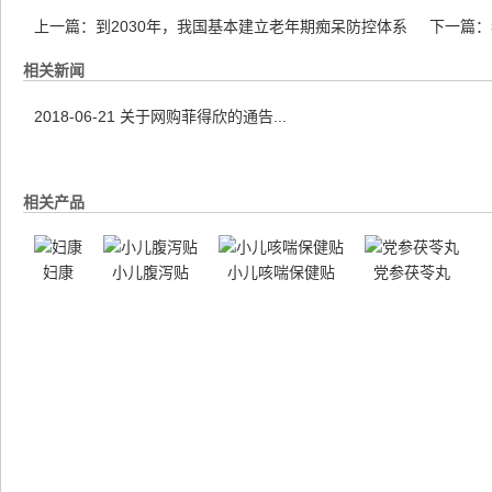
上一篇：
到2030年，我国基本建立老年期痴呆防控体系
下一篇：
相关新闻
2018-06-21
关于网购菲得欣的通告...
相关产品
妇康
小儿腹泻贴
小儿咳喘保健贴
党参茯苓丸