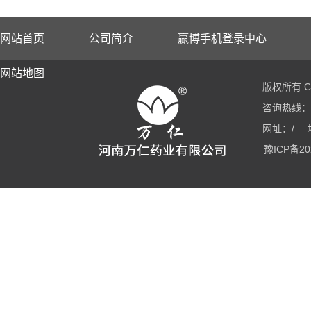
网站首页
公司简介
赢博手机登录中心
网站地图
版权所有 Co
咨询热线：03
网址：/
豫ICP备20
星空体育平台官方网站
fh体育平台(中国)集团
新利官方注册
易游中
FH体育
万象城手机在线官网